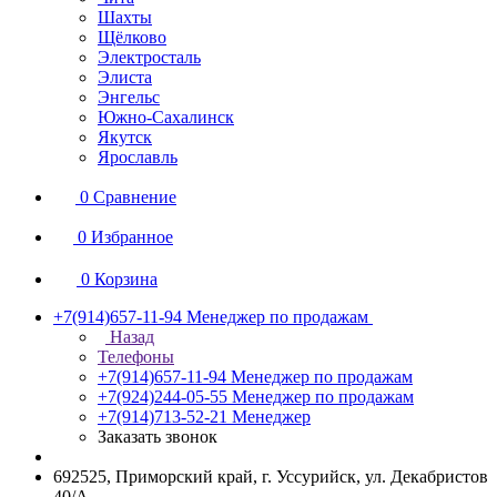
Шахты
Щёлково
Электросталь
Элиста
Энгельс
Южно-Сахалинск
Якутск
Ярославль
0
Сравнение
0
Избранное
0
Корзина
+7(914)657-11-94
Менеджер по продажам
Назад
Телефоны
+7(914)657-11-94
Менеджер по продажам
+7(924)244-05-55
Менеджер по продажам
+7(914)713-52-21
Менеджер
Заказать звонок
692525, Приморский край, г. Уссурийск, ул. Декабристов
40/А