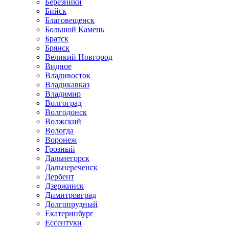
Березники
Бийск
Благовещенск
Большой Камень
Братск
Брянск
Великий Новгород
Видное
Владивосток
Владикавказ
Владимир
Волгоград
Волгодонск
Волжский
Вологда
Воронеж
Грозный
Дальнегорск
Дальнереченск
Дербент
Дзержинск
Димитровград
Долгопрудный
Екатеринбург
Ессентуки