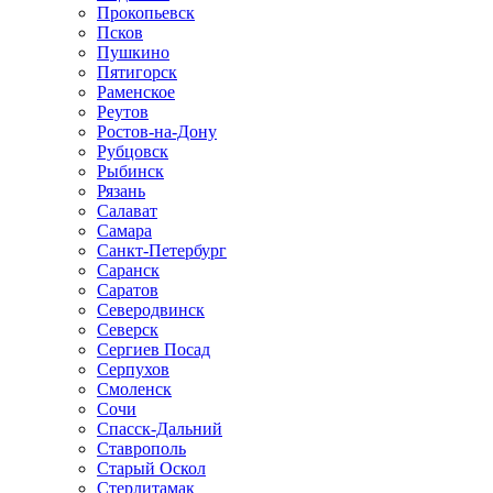
Прокопьевск
Псков
Пушкино
Пятигорск
Раменское
Реутов
Ростов-на-Дону
Рубцовск
Рыбинск
Рязань
Салават
Самара
Санкт-Петербург
Саранск
Саратов
Северодвинск
Северск
Сергиев Посад
Серпухов
Смоленск
Сочи
Спасск-Дальний
Ставрополь
Старый Оскол
Стерлитамак