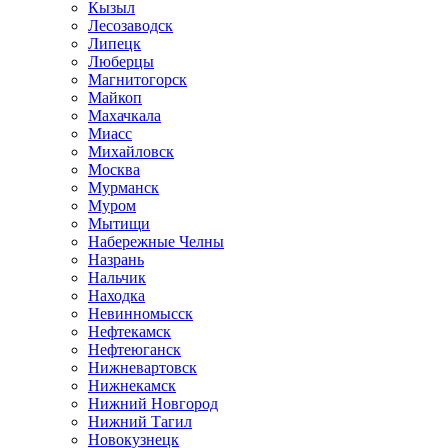
Кызыл
Лесозаводск
Липецк
Люберцы
Магнитогорск
Майкоп
Махачкала
Миасс
Михайловск
Москва
Мурманск
Муром
Мытищи
Набережные Челны
Назрань
Нальчик
Находка
Невинномысск
Нефтекамск
Нефтеюганск
Нижневартовск
Нижнекамск
Нижний Новгород
Нижний Тагил
Новокузнецк