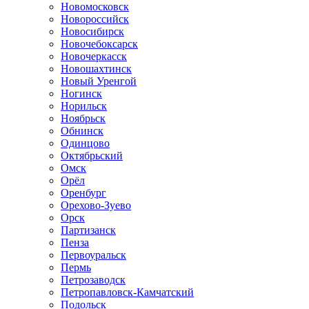
Новомосковск
Новороссийск
Новосибирск
Новочебоксарск
Новочеркасск
Новошахтинск
Новый Уренгой
Ногинск
Норильск
Ноябрьск
Обнинск
Одинцово
Октябрьский
Омск
Орёл
Оренбург
Орехово-Зуево
Орск
Партизанск
Пенза
Первоуральск
Пермь
Петрозаводск
Петропавловск-Камчатский
Подольск