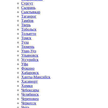
Сургут
Сызрань
Сыктывкар
Таганрог
Тамбов
Тверь
Тобольск
Тольятти
Томск
Тула
Тюмень
Улан-Удэ
Ульяновск
Уссурийск
Уфа
Фокино
Хабаровск
Ханты-Мансийск
Хасавюрт
Химки
Чебоксары
Челябинск
Череповец
Черкесск
Чита