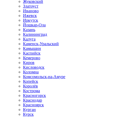
Жуковский
Златоуст
Иваново
Ижевск
Иркутск
Йошкар-Ола
Казань
Калининград
Калуга
Каменск-Уральский
Камышин
Каспийск
Кемерово
Киров
Кисловодск
Коломна
Комсомольск-на-Амуре
Копейск
Королёв
Кострома
Красногорск
Краснодар
Красноярск
Курган
Курск