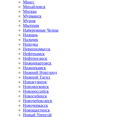
Миасс
Михайловск
Москва
Мурманск
Муром
Мытищи
Набережные Челны
Назрань
Нальчик
Находка
Невинномысск
Нефтекамск
Нефтеюганск
Нижневартовск
Нижнекамск
Нижний Новгород
Нижний Тагил
Новокузнецк
Новомосковск
Новороссийск
Новосибирск
Новочебоксарск
Новочеркасск
Новошахтинск
Новый Уренгой