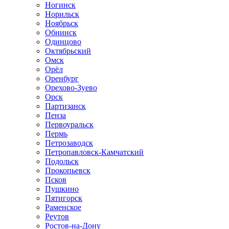
Ногинск
Норильск
Ноябрьск
Обнинск
Одинцово
Октябрьский
Омск
Орёл
Оренбург
Орехово-Зуево
Орск
Партизанск
Пенза
Первоуральск
Пермь
Петрозаводск
Петропавловск-Камчатский
Подольск
Прокопьевск
Псков
Пушкино
Пятигорск
Раменское
Реутов
Ростов-на-Дону