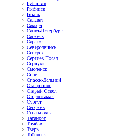
Рубцовск
Рыбинск
Рязань
Салават
Самара
Санкт-Петербург
Саранск
Саратов
Северодвинск
Северск
Сергиев Посад
Серпухов
Смоленск
Сочи
Спасск-Дальний
Ставрополь
Старый Оскол
Стерлитамак
Сургут
Сызрань
Сыктывкар
Таганрог
Тамбов
Тверь
Тобольск