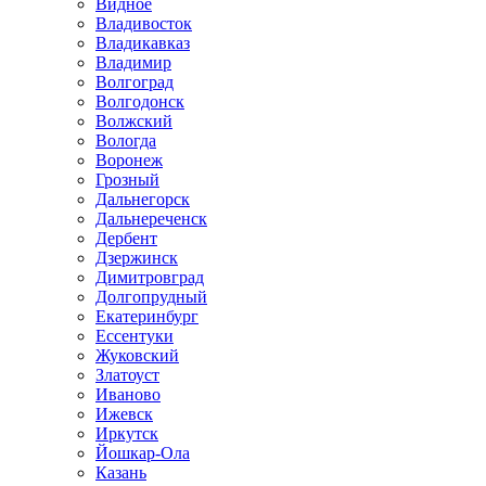
Видное
Владивосток
Владикавказ
Владимир
Волгоград
Волгодонск
Волжский
Вологда
Воронеж
Грозный
Дальнегорск
Дальнереченск
Дербент
Дзержинск
Димитровград
Долгопрудный
Екатеринбург
Ессентуки
Жуковский
Златоуст
Иваново
Ижевск
Иркутск
Йошкар-Ола
Казань