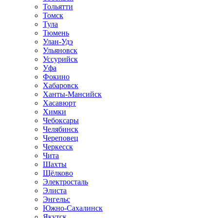
Тольятти
Томск
Тула
Тюмень
Улан-Удэ
Ульяновск
Уссурийск
Уфа
Фокино
Хабаровск
Ханты-Мансийск
Хасавюрт
Химки
Чебоксары
Челябинск
Череповец
Черкесск
Чита
Шахты
Щёлково
Электросталь
Элиста
Энгельс
Южно-Сахалинск
Якутск