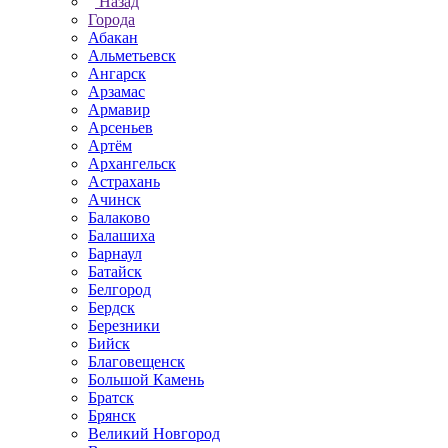
Назад
Города
Абакан
Альметьевск
Ангарск
Арзамас
Армавир
Арсеньев
Артём
Архангельск
Астрахань
Ачинск
Балаково
Балашиха
Барнаул
Батайск
Белгород
Бердск
Березники
Бийск
Благовещенск
Большой Камень
Братск
Брянск
Великий Новгород